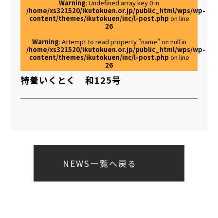
Warning
: Undefined array key 0 in
/home/xs321520/ikutokuen.or.jp/public_html/wps/wp-
content/themes/ikutokuen/inc/l-post.php
on line
26
Warning
: Attempt to read property "name" on null in
/home/xs321520/ikutokuen.or.jp/public_html/wps/wp-
content/themes/ikutokuen/inc/l-post.php
on line
26
特養いくとく 和125号
NEWS一覧へ戻る