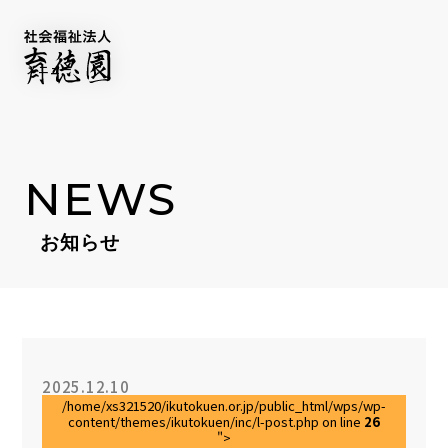
NEWS
お知らせ
IKUTOKU BRAND
FACILITY
施設一覧
SERVICE
事業紹介
COMPANY
NEWS
2025.12.10
/home/xs321520/ikutokuen.or.jp/public_html/wps/wp-
NEWSLETTER
content/themes/ikutokuen/inc/l-post.php on line
26
">