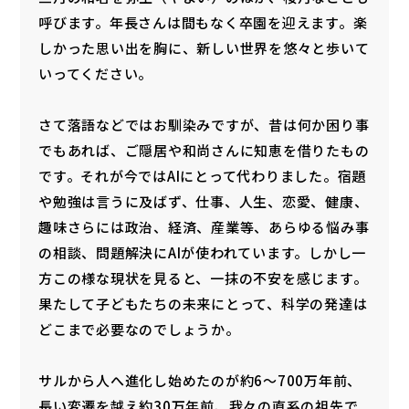
呼びます。年長さんは間もなく卒園を迎えます。楽
しかった思い出を胸に、新しい世界を悠々と歩いて
いってください。
さて落語などではお馴染みですが、昔は何か困り事
でもあれば、ご隠居や和尚さんに知恵を借りたもの
です。それが今ではAIにとって代わりました。宿題
や勉強は言うに及ばず、仕事、人生、恋愛、健康、
趣味さらには政治、経済、産業等、あらゆる悩み事
の相談、問題解決にAIが使われています。しかし一
方この様な現状を見ると、一抹の不安を感じます。
果たして子どもたちの未来にとって、科学の発達は
どこまで必要なのでしょうか。
サルから人へ進化し始めたのが約6～700万年前、
長い変遷を越え約30万年前、我々の直系の祖先で