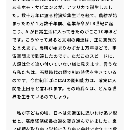
あるホモ・サピエンスが、アフリカで誕生しまし
た。数十万年に渡る狩猟採集生活を経て、農耕が始
まったのが１万数千年前、産業革命が18世紀に起
こり、AIが日常生活に入ってきたのがここ10年ほど
です。こうやって見ると文明の発達は、正に驚異的
と言えます。農耕が始まりわずか１万年ほどで、宇
宙空間まで到達したのです。ただこのスピードに、
人類は全く追い付いていない様に見えます。言うな
ら私たちは、石器時代の頭でAIの時代を生きている
のです。今世紀半ばにはAIの認知能力は、確実に人
間を上回ると言われます。その時我々は、どんな世
界を生きているのでしょう。
私が子どもの頃、日本は先進国に追い付け追い越
せと、高度経済成長の道を突き進んでいました。良
い成績を取り良い学校に入り良い会社で定年まで働