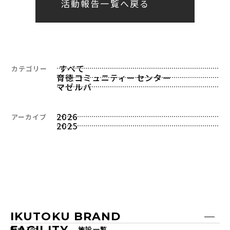
活動報告一覧へ戻る
すべて
カテゴリー
育徳コミュニティーセンター
マゼルバ
2026
アーカイブ
2025
IKUTOKU BRAND
FACILITY
Page Top
施設一覧