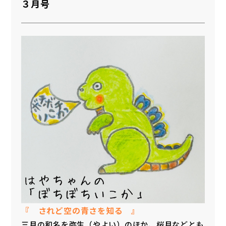
３月号
『 されど空の青さを知る 』
三月の和名を弥生（やよい）のほか、桜月などとも