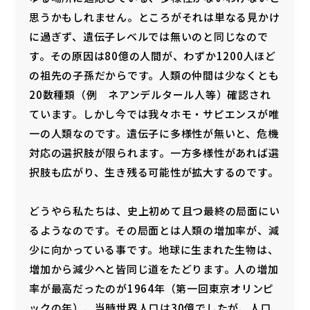
思うかもしれません。ところがそれは単なる見かけ
に過ぎず、遺伝子レベルでは無いのと同じなので
す。その原因は80億の人間が、わずか1200人ほど
の祖先の子孫だからです。人類の仲間は少なくとも
20数種類（例 ネアンデルタール人等）確認され
ています。しかし今では我々ホモ・サピエンスが唯
一の人類なのです。遺伝子に多様性が無いと、危機
対応の選択肢が限られます。一方多様性があれば選
択肢も広がり、生き残る可能性が拡大するのです。
どうやら私たちは、史上初めて且つ最終の局面にい
るようなのです。その局面とは人類の増加率が、減
少に向かっている事です。地球に生まれた生物は、
増加から減少へと皆同じ道をたどります。人の増加
率が最高だったのが1964年（第一回東京オリンピ
ックの年）、当時世界人口は30億でしたが、人口