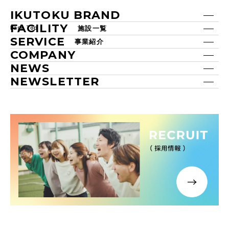
IKUTOKU BRAND
FACILITY
Page Top
施設一覧
SERVICE
事業紹介
COMPANY
NEWS
NEWSLETTER